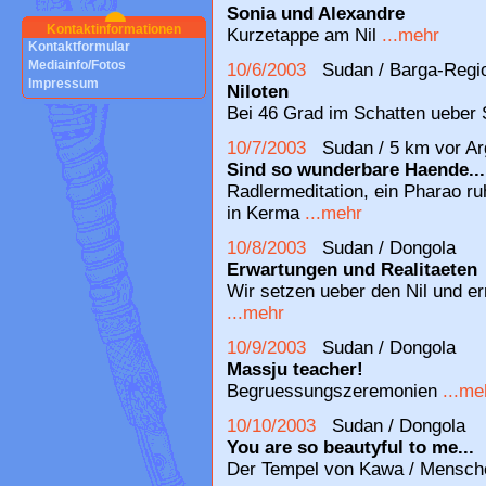
Sonia und Alexandre
Kontaktinformationen
Kurzetappe am Nil
...mehr
Kontaktformular
Mediainfo/Fotos
10/6/2003
Sudan / Barga-Regio,
Impressum
Niloten
Bei 46 Grad im Schatten ueber 
10/7/2003
Sudan / 5 km vor Ar
Sind so wunderbare Haende...
Radlermeditation, ein Pharao ru
in Kerma
...mehr
10/8/2003
Sudan / Dongola
Erwartungen und Realitaeten
Wir setzen ueber den Nil und e
...mehr
10/9/2003
Sudan / Dongola
Massju teacher!
Begruessungszeremonien
...me
10/10/2003
Sudan / Dongola
You are so beautyful to me...
Der Tempel von Kawa / Mensc