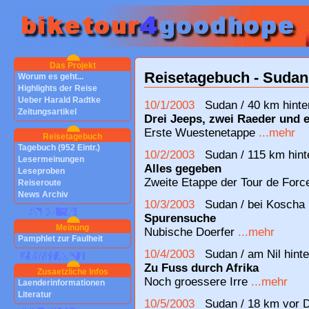
Das Projekt
Reisetagebuch - Sudan 
Worum es geht...
Highlights der Reise
Ueber Harald Radtke
10/1/2003
Sudan / 40 km hinter
Zeitungsartikel
Drei Jeeps, zwei Raeder und e
Erste Wuestenetappe
...mehr
Reisetagebuch
Tagebuch (952 Eintr.)
10/2/2003
Sudan / 115 km hinte
Lesermeinungen
Alles gegeben
Leseproben
Zweite Etappe der Tour de For
Reiseroute
News Archiv
10/3/2003
Sudan / bei Koscha
Spurensuche
Meinung
Nubische Doerfer
...mehr
Pamphlet zur Faulheit
10/4/2003
Sudan / am Nil hinte
Zu Fuss durch Afrika
Zusaetzliche Infos
Noch groessere Irre
...mehr
Laenderinformationen
Literatur
10/5/2003
Sudan / 18 km vor D