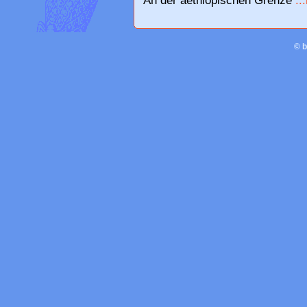
An der aethiopischen Grenze
..
© 