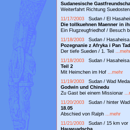
Sudanesische Gastfreundscha
Weiterfahrt Richtung Suedoste
11/17/2003
Sudan / El Hasahe
Die tollkuehnen Maenner in ih
Ein Flugzeugfriedhof / Besuch 
11/18/2003
Sudan / Hasaheisa
Pozegnanie z Afryka i Pan Ta
Der tiefe Sueden / 1. Teil
...meh
11/18/2003
Sudan / Hasaheisa
Teil 2
Mit Heimchen im Hof
...mehr
11/19/2003
Sudan / Wad Meda
Godwin und Chinedu
Zu Gast bei einem Missionar
..
11/20/2003
Sudan / hinter Wad
18.05
Abschied von Ralph
...mehr
11/21/2003
Sudan / 15 km vor 
Hauwuadscha