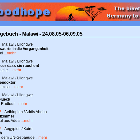
gebuch - Malawi - 24.08.05-06.09.05
Malawi / Lilongwe
waerts in die Vergangenheit
gel
...mehr
Malawi / Lilongwe
uer dass sie rauchen!
belle.
...mehr
Malawi / Lilongwe
endoktor
am so:
...mehr
Malawi / Lilongwe
Glueck
 Radtour
...mehr
5
Aethiopien / Addis Abeba
elzimmer
uf aus Addis
...mehr
5
Aegypten / Kairo
ah
or dem UN-Gebaeude
...mehr