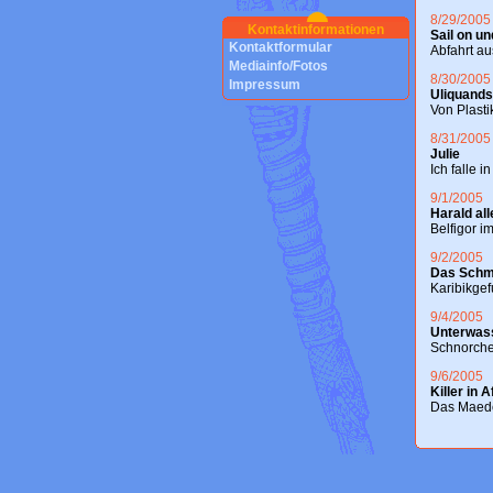
8/29/2005
Kontaktinformationen
Sail on u
Kontaktformular
Abfahrt a
Mediainfo/Fotos
8/30/2005
Impressum
Uliquands
Von Plast
8/31/2005
Julie
Ich falle 
9/1/2005
M
Harald al
Belfigor 
9/2/2005
M
Das Schmi
Karibikge
9/4/2005
M
Unterwass
Schnorche
9/6/2005
M
Killer in A
Das Maed