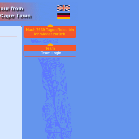
Nach 7639 Tagen Reise bin
ich wieder zurück.
Team
Team Login