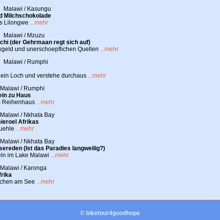
Malawi / Kasungu
nd Milchschokolade
us Lilongwe
...mehr
Malawi / Mzuzu
chi (der Gehrmaan regt sich auf)
ikgeld und unerschoepflichen Quellen
...mehr
Malawi / Rumphi
in ein Loch und verstehe durchaus
...mehr
alawi / Rumphi
lein zu Haus
im Reihenhaus
...mehr
alawi / Nkhata Bay
eroel Afrikas
fuehle
...mehr
alawi / Nkhata Bay
ereden (Ist das Paradies langweilig?)
ln im Lake Malawi
...mehr
alawi / Karonga
frika
chen am See
...mehr
© biketour4goodhope