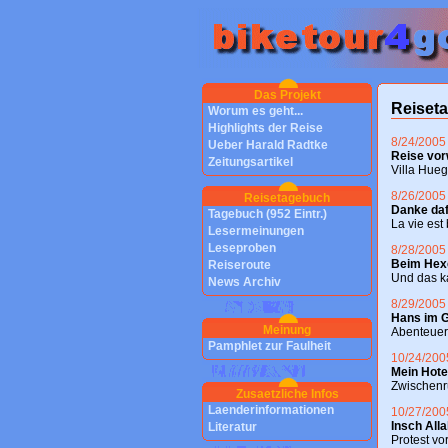
Das Projekt
Reiseta
Worum es geht...
Highlights der Reise
8/24/2005
Ueber Harald Radtke
Reise vor
Zeitungsartikel
Villa Hue
8/26/2005
Reisetagebuch
Danke daf
Tagebuch (952 Eintr.)
La vie est 
Lesermeinungen
Leseproben
8/28/2005
Beim Hex
Reiseroute
Und das k
News Archiv
8/29/2005
Hans im 
Meinung
Abenteuer
Pamphlet zur Faulheit
10/24/200
Mein Hot
Zwischenr
Zusaetzliche Infos
Laenderinformationen
10/27/200
Insch All
Literatur
Protest v