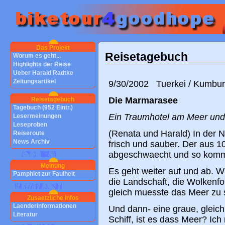
Das Projekt
Reisetagebuch
Worum es geht...
Highlights der Reise
Ueber Harald Radtke
Zeitungsartikel
9/30/2002 Tuerkei / Kumbu
Die Marmarasee
Reisetagebuch
Tagebuch (952 Eintr.)
Ein Traumhotel am Meer un
Lesermeinungen
Leseproben
(Renata und Harald) In der Na
Reiseroute
News Archiv
frisch und sauber. Der aus 
abgeschwaecht und so komme
Meinung
Es geht weiter auf und ab. 
Pamphlet zur Faulheit
die Landschaft, die Wolkenfo
gleich muesste das Meer zu 
Zusaetzliche Infos
Laenderinformationen
Und dann- eine graue, gleich
Literatur
Schiff, ist es dass Meer? Ic