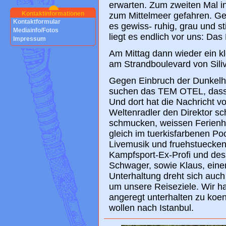
erwarten. Zum zweiten Mal in
Kontaktinformationen
zum Mittelmeer gefahren. Ge
Kontaktformular
es gewiss- ruhig, grau und sti
Mediainfo/Fotos
liegt es endlich vor uns: Das
Impressum
Am Mittag dann wieder ein kl
am Strandboulevard von Siliv
Gegen Einbruch der Dunkelh
suchen das TEM OTEL, dass u
Und dort hat die Nachricht
Weltenradler den Direktor s
schmucken, weissen Ferienh
gleich im tuerkisfarbenen Poo
Livemusik und fruehstuecke
Kampfsport-Ex-Profi und dess
Schwager, sowie Klaus, ein
Unterhaltung dreht sich auch
um unsere Reiseziele. Wir h
angeregt unterhalten zu koen
wollen nach Istanbul.