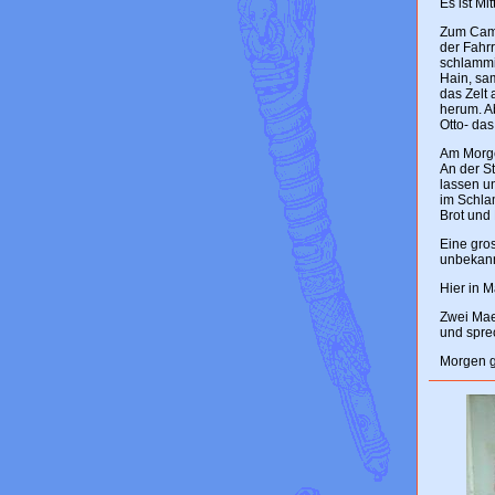
Es ist Mi
Zum Campi
der Fahr
schlammig
Hain, sam
das Zelt
herum. A
Otto- das
Am Morgen
An der St
lassen u
im Schla
Brot und
Eine gro
unbekann
Hier in M
Zwei Mae
und spre
Morgen g