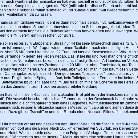
 er auch waehrend der Einsaetze im Irak war, laechelt er und zuckt die Schultern. 
ss er die Kampfeinsaetze gegen die PKK (militante Kurdische Partei) ueberlebt hat
ben Stunde heisst es "Allah s-smaladik" und "Guele-guele", "Auf Wiedersehen", ni
rer Visitenkarten da zu lassen.
hangazi am Izniksee vorbei, geht es dann nochmals bergauf. Schaetzungsweise 4
ter sind an einem Stueck zu ueberwinden. In den Schuhen gurgelt bei jedem Trit
aus den Aermeln tropft es- die Pullover kann man hervorziehen und auswringen. Wi
en die "Niluefer", ein Fluesschen vor Bursa.
e sollen es bis zum Etappenziel Bursa nur 44 km sein- tatsaechlich sind es 72. Ein
ren ist unmoeglich. Wir fragen wieder einen Taxifahrer nach einem billigen Hotel. E
us. Aber 35 Millionen Lira sind ca. 22 Euro und fuer die Kaschemme ein Witz. Man 
is verhandeln- jeden Tee, jeden Kebab. Das ist laestig und, weil man offensichtlic
ache des Normalpreises bezahlen soll, auch frustig. So eine Art tuerkischer Volkss
ich knicken wir ob unseres Zustandes bei 20 Mill. ein- ohne Fruehstueck, nur Tee 
oergeln wir noch heraus. Viel zuviel Geld, aber wo soll man in der baumlosen Geg
- Campingplaetze gibt es nicht. Der gepriesene "best service" loesst bei uns viel
r aus: Es gibt keinen Spiegel im Bad, kein Toiletpapier, der Fernseher hat keinen 
 Bettwaesche ist voller Haare und im Bad trete ich mir eine Scherbe in die Ferse. W
en das Zimmer mit zum Trocknen ausgebreiteter Kleidung.
n flitze ich mit dem Rad los um einzukaufen. Brot gibt es in der Baeckerei namens
dt". Die Auswahl beschraenkt sich auf Formen, denn der Geschmack ist bei nahezu
ehnlich und gleicht frappierend dem eines Baguettes. Wir fruehstuecken im Zimmer
mpingtisch, reissen Brotstuecke mangels Messer vom Laib ab und ziehen diese d
aese. Dazu gibt es Tschai/Tee und fuer Renata einen Nescafe. Filterkaffee bekomm
.
 Uhr brechen wir auf und passieren den Ulubat-See und die Stadt Mustafa-Kemal
immen von dort aus die Berge. Nach 106 km erreichen wir Susurluk, ein kleines St
inem Hotel. Wir sind beide erkaeltet - eine Folge des Vortages. Trotzdem suchen wi
cafe auf. Wir checken gerade unsere E-Mails, als mich eine seltsame Unruhe des P