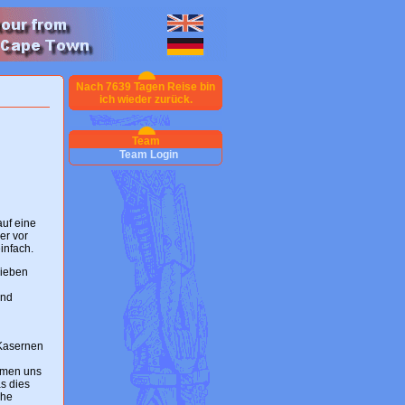
Nach 7639 Tagen Reise bin
ich wieder zurück.
Team
Team Login
auf eine
er vor
infach.
hieben
und
 Kasernen
ermen uns
s dies
che