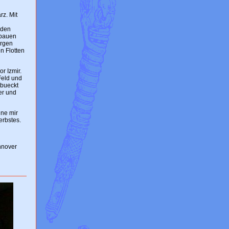
rz. Mit
 den
 bauen
orgen
n Flotten
r Izmir.
Feld und
ebueckt
er und
ine mir
erbstes.
nnover