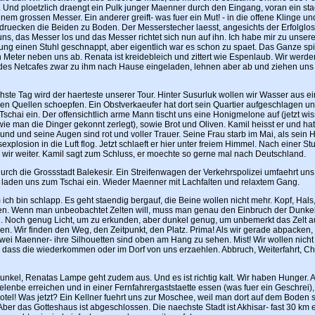
t. Und ploetzlich draengt ein Pulk junger Maenner durch den Eingang, voran ein s
inem grossen Messer. Ein anderer greift- was fuer ein Mut! - in die offene Klinge un
druecken die Beiden zu Boden. Der Messerstecher laesst, angesichts der Erfolglos
ns, das Messer los und das Messer richtet sich nun auf ihn. Ich habe mir zu unsere
ung einen Stuhl geschnappt, aber eigentlich war es schon zu spaet. Das Ganze spie
n Meter neben uns ab. Renata ist kreidebleich und zittert wie Espenlaub. Wir werd
 des Netcafes zwar zu ihm nach Hause eingeladen, lehnen aber ab und ziehen uns 
ste Tag wird der haerteste unserer Tour. Hinter Susurluk wollen wir Wasser aus ei
hen Quellen schoepfen. Ein Obstverkaeufer hat dort sein Quartier aufgeschlagen un
schai ein. Der offensichtlich arme Mann tischt uns eine Honigmelone auf (jetzt wis
wie man die Dinger gekonnt zerlegt), sowie Brot und Oliven. Kamil heisst er und ha
nd und seine Augen sind rot und voller Trauer. Seine Frau starb im Mai, als sein 
explosion in die Luft flog. Jetzt schlaeft er hier unter freiem Himmel. Nach einer S
wir weiter. Kamil sagt zum Schluss, er moechte so gerne mal nach Deutschland.
urch die Grossstadt Balekesir. Ein Streifenwagen der Verkehrspolizei umfaehrt uns
laden uns zum Tschai ein. Wieder Maenner mit Lachfalten und relaxtem Gang.
 ich bin schlapp. Es geht staendig bergauf, die Beine wollen nicht mehr. Kopf, Hal
n. Wenn man unbeobachtet Zelten will, muss man genau den Einbruch der Dunkel
. Noch genug Licht, um zu erkunden, aber dunkel genug, um unbemerkt das Zelt 
n. Wir finden den Weg, den Zeitpunkt, den Platz. Prima! Als wir gerade abpacken,
wei Maenner- ihre Silhouetten sind oben am Hang zu sehen. Mist! Wir wollen nicht
n, dass die wiederkommen oder im Dorf von uns erzaehlen. Abbruch, Weiterfahrt, C
unkel, Renatas Lampe geht zudem aus. Und es ist richtig kalt. Wir haben Hunger. A
lenbe erreichen und in einer Fernfahrergaststaette essen (was fuer ein Geschrei),
otel! Was jetzt? Ein Kellner fuehrt uns zur Moschee, weil man dort auf dem Boden 
ber das Gotteshaus ist abgeschlossen. Die naechste Stadt ist Akhisar- fast 30 km e