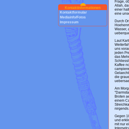
Frage, ob
Allah, da
Kontaktinformationen
einer hal
Kontaktformular
eine unse
Mediainfo/Fotos
Durch Or
Impressum
Hoehenme
Wasser, 
ueberquer
Laut Kart
Weiterfah
uns vora
jeden Pre
das Mehrf
Schliessl
Kaffee n
campieren
Gelaechte
die graue
uebersae
Am Morge
"Darmsta
Broten a
einem Ca
Streichk
nirgends
Gegen 10
und erkl
mit nur e
Internet