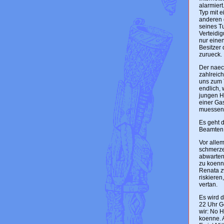
alarmier
Typ mit e
anderen 
seines Tu
Verteidig
nur eine
Besitzer
zurueck.
Der naech
zahlreic
uns zum T
endlich, 
jungen Hu
einer Gas
muessen 
Es geht d
Beamten 
Vor allem
schmerze
abwarten
zu koenne
Renata z
riskiere
vertan.
Es wird d
22 Uhr Ge
wir: No H
koenne. A