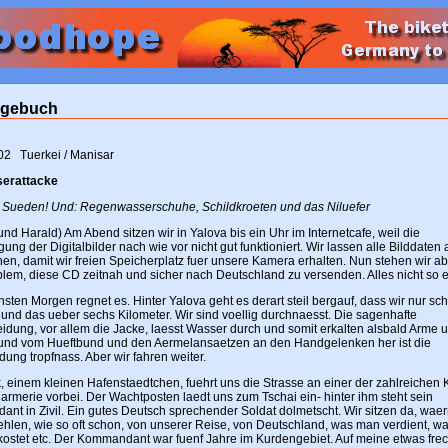
agebuch
02 Tuerkei / Manisar
serattacke
 Sueden! Und: Regenwasserschuhe, Schildkroeten und das Niluefer
nd Harald) Am Abend sitzen wir in Yalova bis ein Uhr im Internetcafe, weil die
ung der Digitalbilder nach wie vor nicht gut funktioniert. Wir lassen alle Bilddaten 
en, damit wir freien Speicherplatz fuer unsere Kamera erhalten. Nun stehen wir ab
lem, diese CD zeitnah und sicher nach Deutschland zu versenden. Alles nicht so e
ten Morgen regnet es. Hinter Yalova geht es derart steil bergauf, dass wir nur sc
und das ueber sechs Kilometer. Wir sind voellig durchnaesst. Die sagenhafte
idung, vor allem die Jacke, laesst Wasser durch und somit erkalten alsbald Arme 
und vom Hueftbund und den Aermelansaetzen an den Handgelenken her ist die
dung tropfnass. Aber wir fahren weiter.
k, einem kleinen Hafenstaedtchen, fuehrt uns die Strasse an einer der zahlreichen
rmerie vorbei. Der Wachtposten laedt uns zum Tschai ein- hinter ihm steht sein
nt in Zivil. Ein gutes Deutsch sprechender Soldat dolmetscht. Wir sitzen da, wa
ehlen, wie so oft schon, von unserer Reise, von Deutschland, was man verdient, wa
kostet etc. Der Kommandant war fuenf Jahre im Kurdengebiet. Auf meine etwas fre