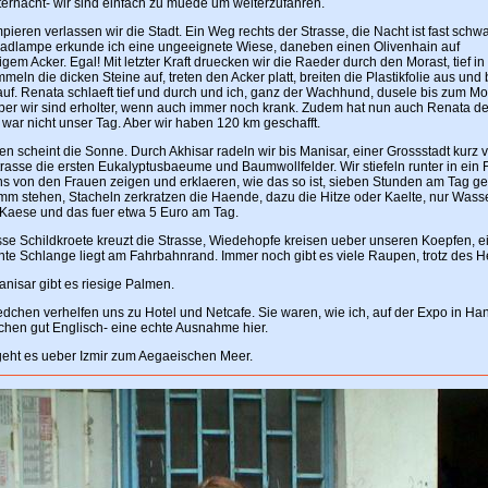
tternacht- wir sind einfach zu muede um weiterzufahren.
eren verlassen wir die Stadt. Ein Weg rechts der Strasse, die Nacht ist fast schwa
radlampe erkunde ich eine ungeeignete Wiese, daneben einen Olivenhain auf
em Acker. Egal! Mit letzter Kraft druecken wir die Raeder durch den Morast, tief in
meln die dicken Steine auf, treten den Acker platt, breiten die Plastikfolie aus und
 auf. Renata schlaeft tief und durch und ich, ganz der Wachhund, dusele bis zum M
ber wir sind erholter, wenn auch immer noch krank. Zudem hat nun auch Renata de
 war nicht unser Tag. Aber wir haben 120 km geschafft.
 scheint die Sonne. Durch Akhisar radeln wir bis Manisar, einer Grossstadt kurz vo
rasse die ersten Eukalyptusbaeume und Baumwollfelder. Wir stiefeln runter in ein 
ns von den Frauen zeigen und erklaeren, wie das so ist, sieben Stunden am Tag g
mm stehen, Stacheln zerkratzen die Haende, dazu die Hitze oder Kaelte, nur Wass
 Kaese und das fuer etwa 5 Euro am Tag.
sse Schildkroete kreuzt die Strasse, Wiedehopfe kreisen ueber unseren Koepfen, e
te Schlange liegt am Fahrbahnrand. Immer noch gibt es viele Raupen, trotz des H
anisar gibt es riesige Palmen.
dchen verhelfen uns zu Hotel und Netcafe. Sie waren, wie ich, auf der Expo in Ha
chen gut Englisch- eine echte Ausnahme hier.
eht es ueber Izmir zum Aegaeischen Meer.