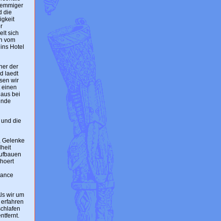
taemmiger
d die
igkeit
r
lt sich
en vom
ins Hotel
ner der
d laedt
sen wir
t einen
Haus bei
tunde
 und die
s, Gelenke
heit
aufbauen
 hoert
hance
ls wir um
 erfahren
schlafen
ntfernt.