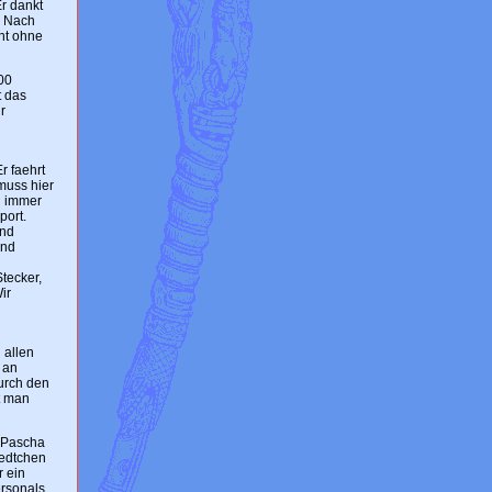
Er dankt
. Nach
cht ohne
00
t das
r
r faehrt
muss hier
h immer
port.
und
end
Stecker,
ir
 allen
 an
urch den
t man
-Pascha
aedtchen
r ein
ersonals