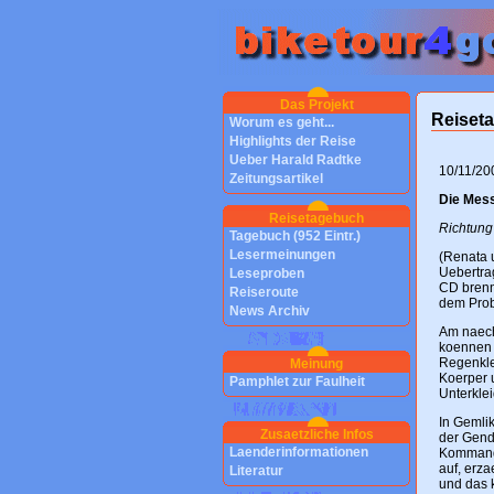
Das Projekt
Reiset
Worum es geht...
Highlights der Reise
Ueber Harald Radtke
10/11/20
Zeitungsartikel
Die Mes
Reisetagebuch
Richtung
Tagebuch (952 Eintr.)
Lesermeinungen
(Renata u
Uebertrag
Leseproben
CD brenn
Reiseroute
dem Prob
News Archiv
Am naechs
koennen 
Regenkle
Meinung
Koerper 
Pamphlet zur Faulheit
Unterklei
In Gemli
Zusaetzliche Infos
der Genda
Laenderinformationen
Kommanda
auf, erza
Literatur
und das 