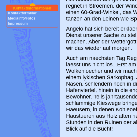
regnet in Stroemen, der Wind
Kontaktinformationen
einen 60-Grad-Winkel, das Wa
Kontaktformular
tanzen an den Leinen wie Sp
Mediainfo/Fotos
Impressum
Angelo hat sich bereit erklae
Dienst unserer Sache zu stel
machen. Aber der Wettergott s
wir das wieder auf morgen.
Auch am naechsten Tag Rege
laesst uns nicht los...Erst a
Wolkenloecher und wir mach
einem lykischen Sarkophag. 
Nasen, schlendern hoch in d
Hafenviertel, hinein in die 
Bewohner. Teils jahrtausende 
schlammige Kieswege bringe
Haeusern, in denen Kohleoe
Haustueren aus Holzlatten ha
Stunden in den Ruinen der al
Blick auf die Bucht!