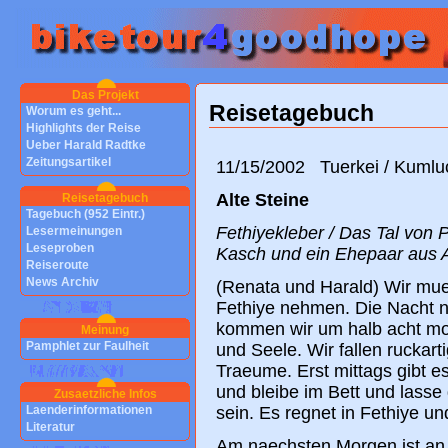
Das Projekt
Reisetagebuch
Worum es geht...
Highlights der Reise
Ueber Harald Radtke
Zeitungsartikel
11/15/2002 Tuerkei / Kumlu
Alte Steine
Reisetagebuch
Tagebuch (952 Eintr.)
Fethiyekleber / Das Tal von P
Lesermeinungen
Leseproben
Kasch und ein Ehepaar aus 
Reiseroute
News Archiv
(Renata und Harald) Wir mu
Fethiye nehmen. Die Nacht 
kommen wir um halb acht morg
Meinung
Pamphlet zur Faulheit
und Seele. Wir fallen ruckart
Traeume. Erst mittags gibt es
und bleibe im Bett und lass
Zusaetzliche Infos
Laenderinformationen
sein. Es regnet in Fethiye un
Literatur
Am naechsten Morgen ist an 