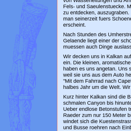
von Wasserleitungen und Amp
Fels- und Saeulenstuecke. Ma
zu entdecken, auszugraben. U
man seinerzeit fuers Schoene 
erscheint.
Nach Stunden des Umherstrei
Gelaende liegt einer der sch
muessen auch Dinge auslas
Wir decken uns in Kalkan a
ein. Die kleinen, aromatisc
haben es uns angetan. Uns s
weil sie uns aus dem Auto h
"Mit dem Fahrrad nach Capet
halbes Jahr um die Welt. Wir
Kurz hinter Kalkan sind die 
schmalen Canyon bis hinunt
Ueber endlose Betonstufen t
Raeder zum nur 150 Meter br
windet sich die Kuestenstra
und Busse roehren nach Einbr