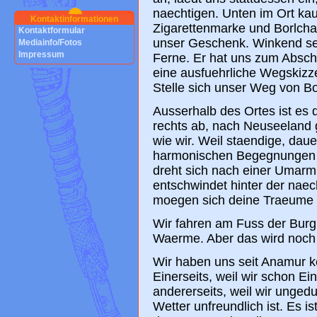
naechtigen. Unten im Ort ka
Kontaktinformationen
Zigarettenmarke und Borlcha
Kontaktformular
unser Geschenk. Winkend se
Mediainfo/Fotos
Impressum
Ferne. Er hat uns zum Absch
eine ausfuehrliche Wegskizz
Stelle sich unser Weg von Bo
Ausserhalb des Ortes ist es 
rechts ab, nach Neuseeland g
wie wir. Weil staendige, dau
harmonischen Begegnungen w
dreht sich nach einer Umar
entschwindet hinter der nae
moegen sich deine Traeume e
Wir fahren am Fuss der Burg
Waerme. Aber das wird noc
Wir haben uns seit Anamur k
Einerseits, weil wir schon 
andererseits, weil wir unged
Wetter unfreundlich ist. Es i