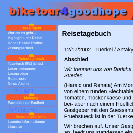
Das Projekt
Reisetagebuch
Worum es geht...
Highlights der Reise
Ueber Harald Radtke
Zeitungsartikel
12/17/2002 Tuerkei / Antak
Abschied
Reisetagebuch
Tagebuch (952 Eintr.)
Wir trennen uns von Borlcha 
Lesermeinungen
Leseproben
Sueden
Reiseroute
News Archiv
(Harald und Renata) Am Mor
von einem runden Blechtable
Tomaten, Trockenkaese und 
Meinung
Pamphlet zur Faulheit
bei- aber nach einem Hoeflic
Gastgeber mit den Suessant
Fruehstueck ist in der Tuerk
Zusaetzliche Infos
Laenderinformationen
Wir brechen auf. Unser Gast
Literatur
an, laedt uns stattdessen ein