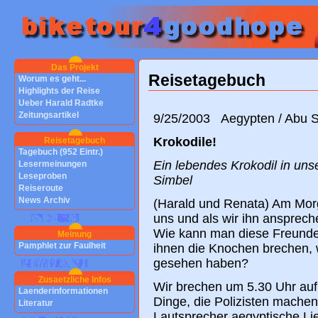
Das Projekt
Reisetagebuch
Worum es geht...
Highlights der Reise
Ueber Harald Radtke
Zeitungsartikel
9/25/2003 Aegypten / Abu 
Krokodile!
Reisetagebuch
Tagebuch (952 Eintr.)
Ein lebendes Krokodil in uns
Lesermeinungen
Leseproben
Simbel
Reiseroute
News Archiv
(Harald und Renata) Am Morg
uns und als wir ihn anspreche
Wie kann man diese Freunde
Meinung
Pamphlet zur Faulheit
ihnen die Knochen brechen, 
gesehen haben?
Zusaetzliche Infos
Wir brechen um 5.30 Uhr auf.
Laenderinformationen
Dinge, die Polizisten machen
Literatur
Lautsprecher aegyptische Lie