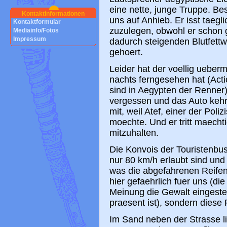
eine nette, junge Truppe. 
Kontaktinformationen
uns auf Anhieb. Er isst taegl
Kontaktformular
zuzulegen, obwohl er schon 
Mediainfo/Fotos
Impressum
dadurch steigenden Blutfettwe
gehoert.
Leider hat der voellig uebe
nachts ferngesehen hat (Act
sind in Aegypten der Renner
vergessen und das Auto kehr
mit, weil Atef, einer der Pol
moechte. Und er tritt maecht
mitzuhalten.
Die Konvois der Touristenbus
nur 80 km/h erlaubt sind und d
was die abgefahrenen Reifen 
hier gefaehrlich fuer uns (di
Meinung die Gewalt eingestell
praesent ist), sondern diese 
Im Sand neben der Strasse li