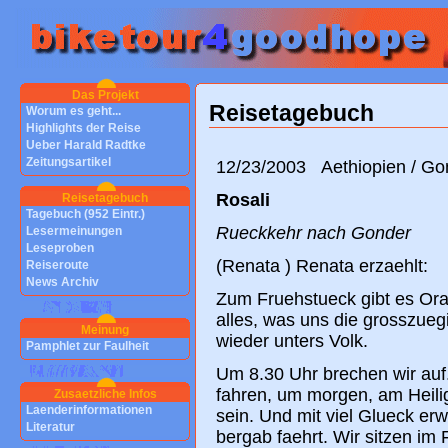
Das Projekt
Reisetagebuch
Worum es geht...
Highlights der Reise
Ueber Harald Radtke
Zeitungsartikel
12/23/2003 Aethiopien / Go
Rosali
Reisetagebuch
Tagebuch (952 Eintr.)
Rueckkehr nach Gonder
Lesermeinungen
Leseproben
(Renata ) Renata erzaehlt:
Reiseroute
News Archiv
Zum Fruehstueck gibt es Ora
alles, was uns die grosszueg
Meinung
wieder unters Volk.
Pamphlet zur Faulheit
Um 8.30 Uhr brechen wir auf
fahren, um morgen, am Heili
Zusaetzliche Infos
Laenderinformationen
sein. Und mit viel Glueck erw
Literatur
bergab faehrt. Wir sitzen im