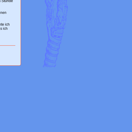
n Stunde
inen
nte ich
s ich