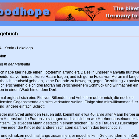
agebuch
4 Kenia / Lokologo
sion
ag in der Manyatta
Ich habe fuer heute einen Fototermin arrangiert. Da es in unserer Manyatta nur zw
 beide, da verheiratet, kurze Haare tragen, und ich gerne Fotos von Moran mit lan
habe ich Leudschi gebeten, seine Freunde zu bewegen, gegen Bezahlung zu posie
lich erscheinen gleich drei Moran mit verschiedenem Schmuck und wir machen ein
n in einem Wadi hinter dem Dorf.
al ergiesst sich eine Flut von Bittenden und Anbietern ueber mich, die noch die
densten Gegenstaende an mich verkaufen wollen. Einige sind mir willkommen fuer
ng, andere einfach Schrott.
eder mal Streit unter den Frauen gibt, kommt ein etwa 40 jahre alter Mann herbei u
em Hirtenstock die Frauen zu schlagen und sie stieben wie Huehner auseinander, l
htsam. Es ist jedem Mann gestattet in einem solchen Fall die Frauen zu zuechtigen
wie jeder die Kinder der anderen schlagen darf, wenn das berechtigt ist.
 und ich sitzen nochmal lange zusammen, er moechte kein Geld, sondern ein Zelt