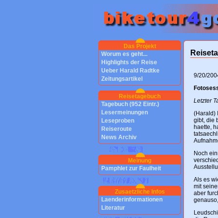
Das Projekt
Reiset
Worum es geht...
Highlights der Reise
Ueber Harald Radtke
9/20/200
Zeitungsartikel
Fotoses
Reisetagebuch
Letzter T
Tagebuch (952 Eintr.)
Lesermeinungen
(Harald) 
gibt, die
Leseproben
haette, 
Reiseroute
tatsaech
News Archiv
Aufnahme
Noch einm
verschie
Meinung
Ausstellu
Pamphlet zur Faulheit
Als es wi
mit sein
Zusaetzliche Infos
aber furc
Laenderinformationen
genauso, 
Literatur
Leudschi