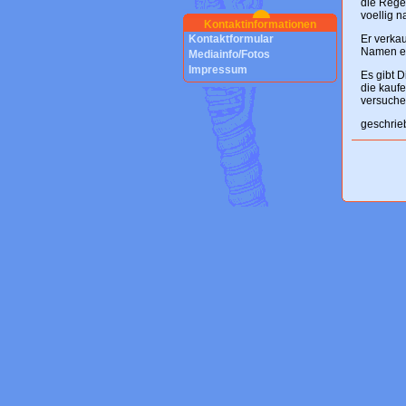
die Rege
voellig n
Kontaktinformationen
Kontaktformular
Er verka
Namen ei
Mediainfo/Fotos
Impressum
Es gibt D
die kauf
versuchen
geschrie