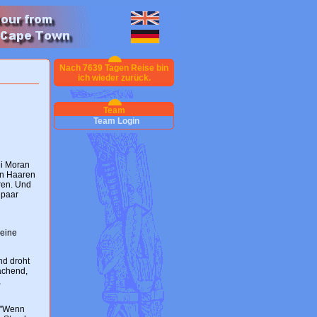
Nach 7639 Tagen Reise bin
ich wieder zurück.
Team
Team Login
ei Moran
gen Haaren
ren. Und
 paar
 eine
nd droht
achend,
,
: "Wenn