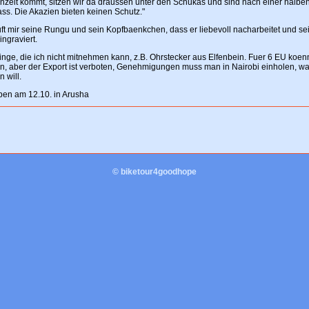
nzeit kommt, sitzen wir da draussen unter den Schukas und sind nach einer halbe
ass. Die Akazien bieten keinen Schutz."
uft mir seine Rungu und sein Kopfbaenkchen, dass er liebevoll nacharbeitet und se
ngraviert.
inge, die ich nicht mitnehmen kann, z.B. Ohrstecker aus Elfenbein. Fuer 6 EU koen
en, aber der Export ist verboten, Genehmigungen muss man in Nairobi einholen, wa
 will.
ben am 12.10. in Arusha
© biketour4goodhope